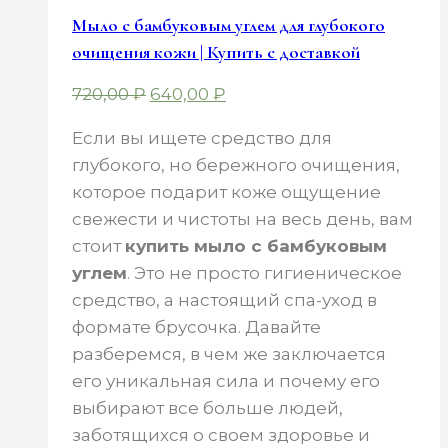
Мыло с бамбуковым углем для глубокого
очищения кожи | Купить с доставкой
Первоначальная
Текущая
720,00
₽
640,00
₽
цена
цена:
Если вы ищете средство для
составляла
640,00 ₽.
глубокого, но бережного очищения,
720,00 ₽.
которое подарит коже ощущение
свежести и чистоты на весь день, вам
стоит
купить мыло с бамбуковым
углем
. Это не просто гигиеническое
средство, а настоящий спа-уход в
формате брусочка. Давайте
разберемся, в чем же заключается
его уникальная сила и почему его
выбирают все больше людей,
заботящихся о своем здоровье и