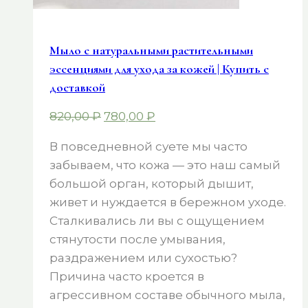
Мыло с натуральными растительными
эссенциями для ухода за кожей | Купить с
доставкой
Первоначальная
Текущая
820,00
₽
780,00
₽
цена
цена:
В повседневной суете мы часто
составляла
780,00 ₽.
забываем, что кожа — это наш самый
820,00 ₽.
большой орган, который дышит,
живет и нуждается в бережном уходе.
Сталкивались ли вы с ощущением
стянутости после умывания,
раздражением или сухостью?
Причина часто кроется в
агрессивном составе обычного мыла,