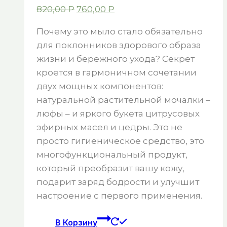
Первоначальная
Текущая
820,00
₽
760,00
₽
цена
цена:
Почему это мыло стало обязательно
составляла
760,00 ₽.
для поклонников здорового образа
820,00 ₽.
жизни и бережного ухода? Секрет
кроется в гармоничном сочетании
двух мощных компонентов:
натуральной растительной мочалки –
люфы – и яркого букета цитрусовых
эфирных масел и цедры. Это не
просто гигиеническое средство, это
многофункциональный продукт,
который преобразит вашу кожу,
подарит заряд бодрости и улучшит
настроение с первого применения.
В Корзину