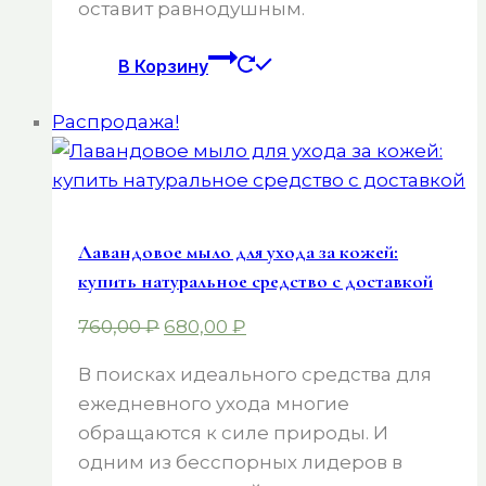
оставит равнодушным.
В Корзину
Распродажа!
Лавандовое мыло для ухода за кожей:
купить натуральное средство с доставкой
Первоначальная
Текущая
760,00
₽
680,00
₽
цена
цена:
В поисках идеального средства для
составляла
680,00 ₽.
ежедневного ухода многие
760,00 ₽.
обращаются к силе природы. И
одним из бесспорных лидеров в