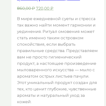
Первоначальная
Текущая
860,00
₽
720,00
₽
цена
цена:
В мире ежедневной суеты и стресса
составляла
720,00 ₽.
так важно найти момент гармонии и
860,00 ₽.
уединения. Ритуал омовения может
стать именно таким островком
спокойствия, если выбрать
правильные средства. Представляем
вам не просто гигиенический
продукт, а настоящее произведение
мыловаренного искусства — мыло с
ароматом острых листьев пачули.
Этот уникальный продукт создан для
тех, кто ценит глубокие, чувственные
ароматы и натуральный уход за
кожей.