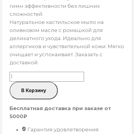
гимн эффективности без лишних
сложностей.
Натуральное кастильское мыло на
оливковом масле с ромашкой для
деликатного ухода. Идеально для
аллергиков и чувствительной кожи. Мягко
очищает и успокаивает. Заказать с
доставкой.
Количество
товара
В Корзину
Мыло
на
оливковом
Бесплатная доставка при заказе от
масле
5000₽
(Кастильское)
Гарантия удовлетворения
с